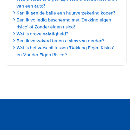
van een auto?
Kan ik aan de balie een huurverzekering kopen?
Ben ik volledig beschermd met 'Dekking eigen
risico' of Zonder eigen risico?
Wat is grove nalatigheid?
Ben ik verzekerd tegen claims van derden?
Wat is het verschil tussen 'Dekking Eigen Risico'
en 'Zonder Eigen Risico'?