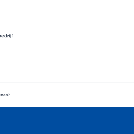
edrijf
enen?