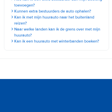
toevoegen?
Kunnen extra bestuurders de auto ophalen?
Kan ik met mijn huurauto naar het buitenland
reizen?
Naar welke landen kan ik de grens over met mijn
huurauto?
Kan ik een huurauto met winterbanden boeken?